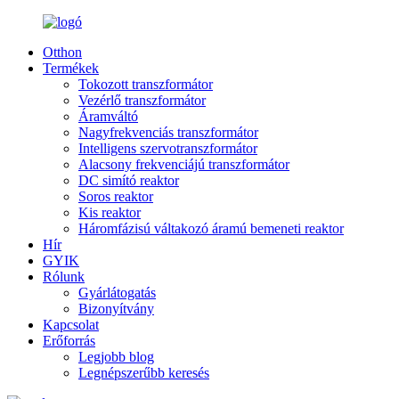
Otthon
Termékek
Tokozott transzformátor
Vezérlő transzformátor
Áramváltó
Nagyfrekvenciás transzformátor
Intelligens szervotranszformátor
Alacsony frekvenciájú transzformátor
DC simító reaktor
Soros reaktor
Kis reaktor
Háromfázisú váltakozó áramú bemeneti reaktor
Hír
GYIK
Rólunk
Gyárlátogatás
Bizonyítvány
Kapcsolat
Erőforrás
Legjobb blog
Legnépszerűbb keresés