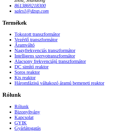
zhou, Shandong
8613869218300
sales1@dzxp.com
Termékek
Tokozott transzformátor
Vezérlő transzformátor
Áramváltó
Nagyfrekvenciás transzformátor
Intelligens szervotranszformátor
Alacsony frekvenciájú transzformátor
DC simító reaktor
Soros reaktor
Kis reaktor
Háromfázisú váltakozó áramú bemeneti reaktor
Rólunk
Rólunk
Bizonyítvány
Kapcsolat
GYIK
Gyárlátogatás