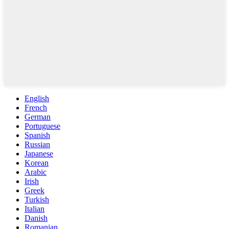
English
French
German
Portuguese
Spanish
Russian
Japanese
Korean
Arabic
Irish
Greek
Turkish
Italian
Danish
Romanian