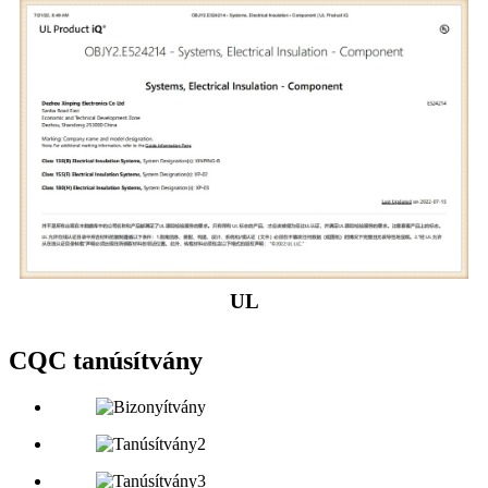
UL
CQC tanúsítvány